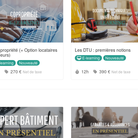
propriété (+ Option locataires
Les DTU : premières notions
leurs)
E-learning
Nouveauté
learning
Nouveauté
rée :
Prix :
Durée :
Prix :
h
270 €
12h
390 €
Net de taxe
Net de taxe