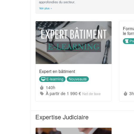
approfondies du secteur.
Voir plus »
Forma
le fo
Pré
Expert en bâtiment
E-learning
Nouveauté
Durée :
140h
Prix :
Du
À partir de
1 990 €
3
Net de taxe
Expertise Judiciaire