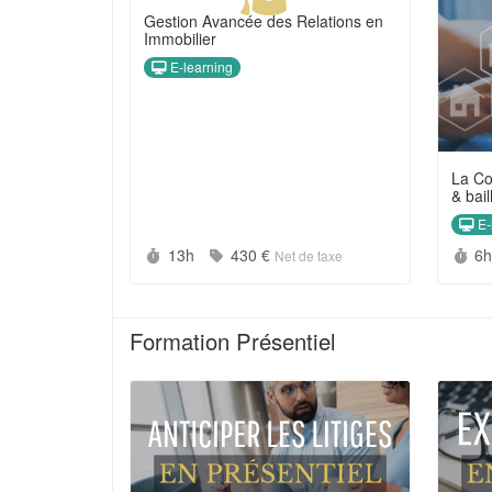
Gestion Avancée des Relations en
Immobilier
E-learning
La Co
& bail
E-
Durée :
Prix :
Du
13h
430 €
6
Net de taxe
Formation Présentiel