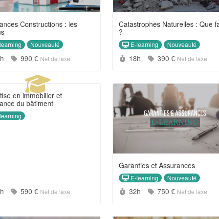
ances Constructions : les
Catastrophes Naturelles : Que fa
ns
?
learning
E-learning
Nouveauté
Nouveauté
rée :
Prix :
Durée :
Prix :
0h
990 €
18h
390 €
Net de taxe
Net de taxe
tise en immobilier et
ance du bâtiment
learning
Garanties et Assurances
E-learning
Nouveauté
rée :
Prix :
Durée :
Prix :
2h
590 €
32h
750 €
Net de taxe
Net de taxe