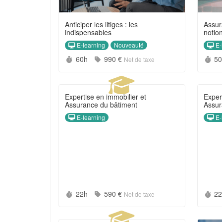
Anticiper les litiges : les
Assur
indispensables
notio
E-learning
E-
Nouveauté
Durée :
Prix :
Du
60h
990 €
5
Net de taxe
Expertise en immobilier et
Exper
Assurance du bâtiment
Assur
E-learning
E-
Durée :
Prix :
Du
22h
590 €
2
Net de taxe