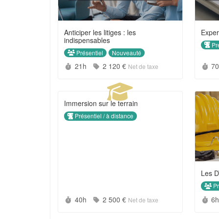
Anticiper les litiges : les
Exper
indispensables
Pré
Présentiel
Nouveauté
Durée :
Prix :
Du
21h
2 120 €
7
Net de taxe
Immersion sur le terrain
Présentiel / à distance
Les D
Pr
Durée :
Prix :
Du
40h
2 500 €
6
Net de taxe