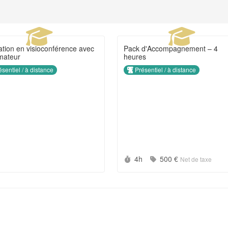
tion en visioconférence avec
Pack d'Accompagnement – 4
rmateur
heures
sentiel / à distance
Présentiel / à distance
rée :
Durée :
Prix :
h
4h
500 €
Net de taxe