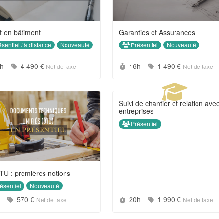
t en bâtiment
Garanties et Assurances
sentiel / à distance
Présentiel
Nouveauté
Nouveauté
rée :
Prix :
Durée :
Prix :
0h
4 490 €
16h
1 490 €
Net de taxe
Net de taxe
Suivi de chantier et relation avec
entreprises
Présentiel
TU : premières notions
ésentiel
Nouveauté
rée :
Prix :
Durée :
Prix :
h
570 €
20h
1 990 €
Net de taxe
Net de taxe