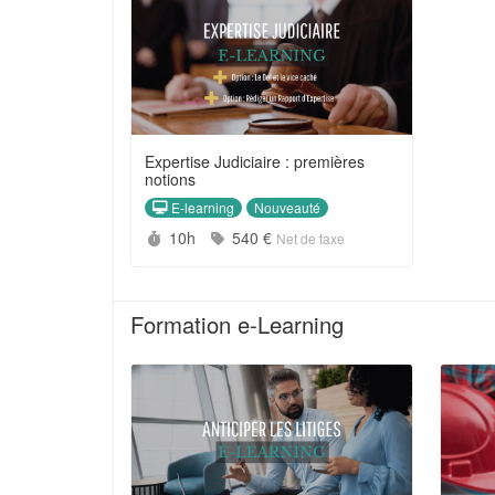
Expertise Judiciaire : premières
notions
E-learning
Nouveauté
Durée :
Prix :
10h
540 €
Net de taxe
Formation e-Learning