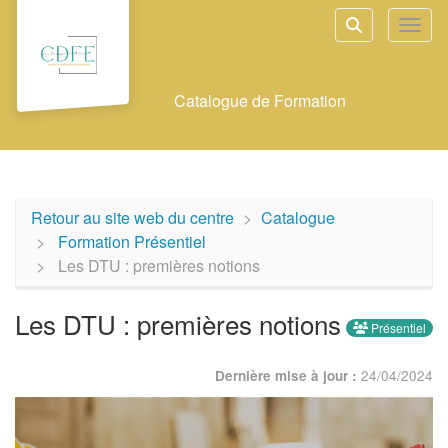
Aller au menu principal
Aller au contenu principal
Personnaliser l'interface
Toggl
Rechercher u
Catalogue de Formation
Retour au site web du centre
Catalogue
Formation Présentiel
Les DTU : premières notions
Les DTU : premières notions
Présentiel
24/04/2024
Dernière mise à jour :